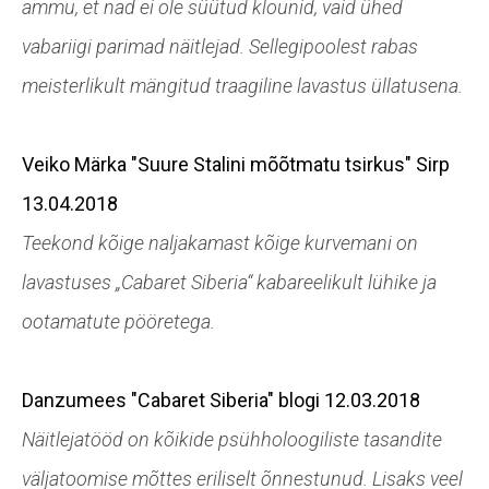
ammu, et nad ei ole süütud klounid, vaid ühed
vabariigi parimad näitlejad. Sellegipoolest rabas
meisterlikult mängitud traagiline lavastus üllatusena.
Veiko Märka
"Suure Stalini mõõtmatu tsirkus"
Sirp
13.04.2018
Teekond kõige naljakamast kõige kurvemani on
lavastuses „Cabaret Siberia“ kabareelikult lühike ja
ootamatute pööretega.
Danzumees
"Cabaret Siberia"
blogi 12.03.2018
Näitlejatööd on kõikide psühholoogiliste tasandite
väljatoomise mõttes eriliselt õnnestunud. Lisaks veel