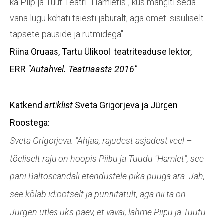
ka Piip ja Tuut Teatri "Hamletis", kus mängiti seda
vana lugu kohati täiesti jaburalt, aga ometi sisuliselt
täpsete pauside ja rütmidega".
Riina Oruaas
, Tartu Ülikooli teatriteaduse lektor,
ERR
"Autahvel. Teatriaasta 2016"
Katkend
artiklist
Sveta Grigorjeva ja Jürgen
Roostega
:
Sveta Grigorjeva: "Ahjaa, rajudest asjadest veel –
tõeliselt raju on hoopis Piibu ja Tuudu "Hamlet", see
pani Baltoscandali etendustele pika puuga ära. Jah,
see kõlab idiootselt ja punnitatult, aga nii ta on.
Jürgen ütles üks päev, et vavai, lähme Piipu ja Tuutu