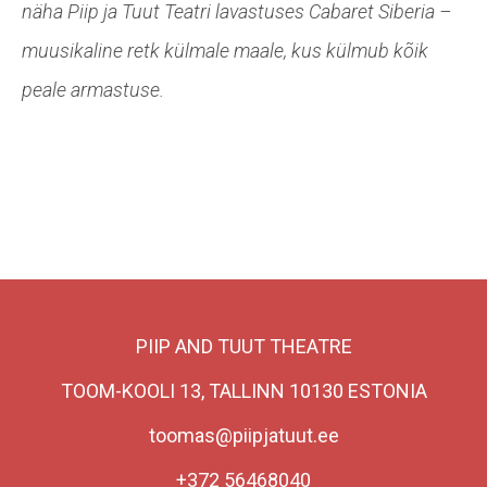
näha Piip ja Tuut Teatri lavastuses Cabaret Siberia –
muusikaline retk külmale maale, kus külmub kõik
peale armastuse.
PIIP AND TUUT THEATRE
TOOM-KOOLI 13, TALLINN 10130 ESTONIA
toomas@piipjatuut.ee
+372 56468040