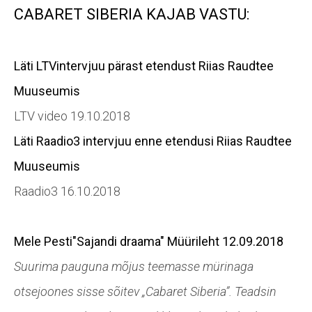
CABARET SIBERIA KAJAB VASTU:
Läti LTV
intervjuu
pärast etendust Riias Raudtee
Muuseumis
LTV video
19.10.2018
Läti Raadio3
intervjuu
enne etendusi Riias Raudtee
Muuseumis
Raadio3 16.10.2018
Mele Pesti
"Sajandi draama"
Müürileht 12.09.2018
S
uurima pauguna mõjus teemasse mürinaga
otsejoones sisse sõitev „Cabaret Siberia”. Teadsin