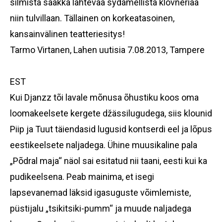
silmistä saakka lähtevää sydämellistä klovneriaa
niin tulvillaan. Tällainen on korkeatasoinen,
kansainvälinen teatteriesitys!
Tarmo Virtanen,
Lahen uutisia
7.08.2013, Tampere
EST
Kui Djanzz tõi lavale mõnusa õhustiku koos oma
loomakeelsete kergete džässilugudega, siis klounid
Piip ja Tuut täiendasid lugusid kontserdi eel ja lõpus
eestikeelsete naljadega. Ühine muusikaline pala
„Põdral maja“ näol sai esitatud nii taani, eesti kui ka
pudikeelsena. Peab mainima, et isegi
lapsevanemad läksid igasuguste võimlemiste,
püstijalu „tsikitsiki-pumm“ ja muude naljadega