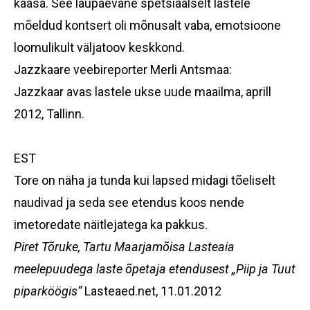
kaasa. See laupäevane spetsiaalselt lastele
mõeldud kontsert oli mõnusalt vaba, emotsioone
loomulikult väljatoov keskkond.
Jazzkaare veebireporter Merli Antsmaa:
Jazzkaar avas lastele ukse uude maailma,
aprill
2012, Tallinn
.
EST
Tore on näha ja tunda kui lapsed midagi tõeliselt
naudivad ja seda see etendus koos nende
imetoredate näitlejatega ka pakkus.
Piret Tõruke, Tartu Maarjamõisa Lasteaia
meelepuudega laste õpetaja etendusest
„Piip ja Tuut
piparköögis“
Lasteaed.net, 11.01.2012