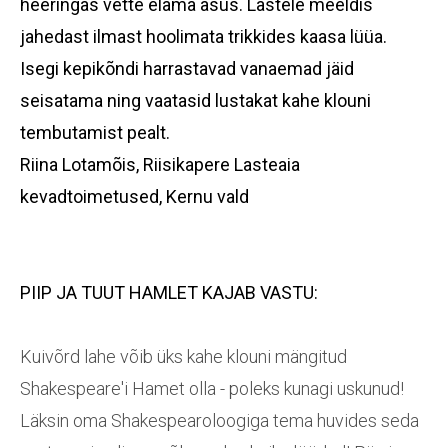
heeringas vette elama asus. Lastele meeldis
jahedast ilmast hoolimata trikkides kaasa lüüa.
Isegi kepikõndi harrastavad vanaemad jäid
seisatama ning vaatasid lustakat kahe klouni
tembutamist pealt.
Riina Lotamõis, Riisikapere Lasteaia
kevadtoimetused, Kernu vald
PIIP JA TUUT HAMLET KAJAB VASTU:
Kuivõrd lahe võib üks kahe klouni mängitud
Shakespeare'i Hamet olla - poleks kunagi uskunud!
Läksin oma Shakespearoloogiga tema huvides seda