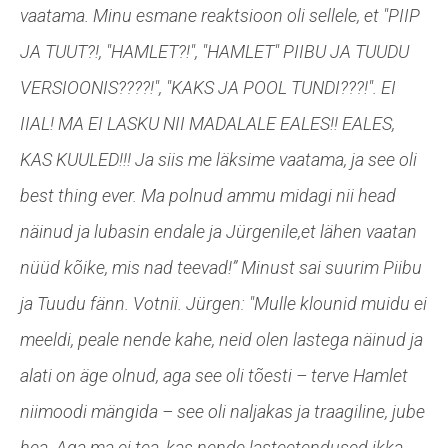
vaatama. Minu esmane reaktsioon oli sellele, et "PIIP
JA TUUT?!, "HAMLET?!", "HAMLET" PIIBU JA TUUDU
VERSIOONIS????!", "KAKS JA POOL TUNDI???!". EI
IIAL! MA EI LASKU NII MADALALE EALES!! EALES,
KAS KUULED!!! Ja siis me läksime vaatama, ja see oli
best thing ever. Ma polnud ammu midagi nii head
näinud ja lubasin endale ja Jürgenile,et lähen vaatan
nüüd kõike, mis nad teevad!” Minust sai suurim Piibu
ja Tuudu fänn. Votnii.
Jürgen: "Mulle klounid muidu ei
meeldi, peale nende kahe, neid olen lastega näinud ja
alati on äge olnud, aga see oli tõesti – terve Hamlet
niimoodi mängida – see oli naljakas ja traagiline, jube
hea. Aga ma ei tea, kas nende lasteetendused ikka