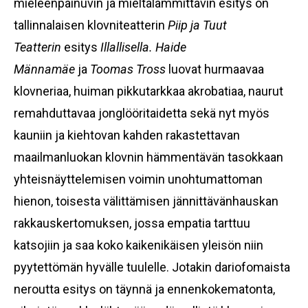
mieleenpainuvin ja mieltälämmittävin esitys on
tallinnalaisen klovniteatterin
Piip ja Tuut
Teatterin
esitys
Illallisella.
Haide
Männamäe
ja
Toomas Tross
luovat hurmaavaa
klovneriaa, huiman pikkutarkkaa akrobatiaa, naurut
remahduttavaa jonglööritaidetta sekä nyt myös
kauniin ja kiehtovan kahden rakastettavan
maailmanluokan klovnin hämmentävän tasokkaan
yhteisnäyttelemisen voimin unohtumattoman
hienon, toisesta välittämisen jännittävänhauskan
rakkauskertomuksen, jossa empatia tarttuu
katsojiin ja saa koko kaikenikäisen yleisön niin
pyytettömän hyvälle tuulelle. Jotakin dariofomaista
neroutta esitys on täynnä ja ennenkokematonta,