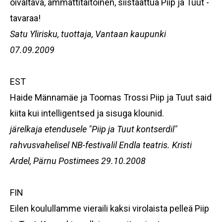
oivaltava, ammattitaitoinen, siistaattua Piip ja Tuut -
tavaraa!
Satu Ylirisku, tuottaja, Vantaan kaupunki
07.09.2009
EST
Haide Männamäe ja Toomas Trossi Piip ja Tuut said
kiita kui intelligentsed ja sisuga klounid.
järelkaja etendusele "Piip ja Tuut kontserdil"
rahvusvahelisel NB-festivalil Endla teatris. K
risti
Ardel, Pärnu Postimees 29.10.2008
FIN
Eilen koulullamme vieraili kaksi virolaista pelleä Piip