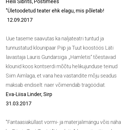
Heili Sibrits,
Postimees
"Ületoodetud teater ehk elagu, mis põletab!
12.09.2017
Uue taseme saavutas ka naljateatri tuntud ja
tunnustatud klounipaar Piip ja Tuut koostöös Läti
lavastaja Lauris Gundarsiga. „Hamletis“ tõestavad
klounid koos kontserdi mõõtu helikujunduse teinud
Siim Aimlaga, et vana hea vastandite mõju seadus
maksab endiselt: naer võimendab tragöödiat.
Eva-Liisa Linder,
Sirp
31.03.2017
"Fantaasiaküllast vormi- ja materjalimängu võis näha