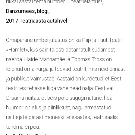
rikkal aastal tema number 1. teatrielamus!)
Danzumees
, blogi,
2017 Teatriaasta autahvel
Omapärane ümberjutustus on ka Piip ja Tuut Teatri
«Hamlet», kus sain täiesti ootamatult südamest
naerda. Haide Männamäe ja Toomas Tross on
leidnud oma nurga ja teevad teatrit, mis neid ennast
ja publikut vaimustab. Aastaid on kurdetud, et Eesti
teatrites tehakse liiga vähe head nalja. Festival
Draama näitas, et seis pole sugugi nutune, hea
huumor on elus ja piinlikkust, nagu armastatud
näitlejate pärast mõneski telesaates, teatrisaalis
tundma ei pea.