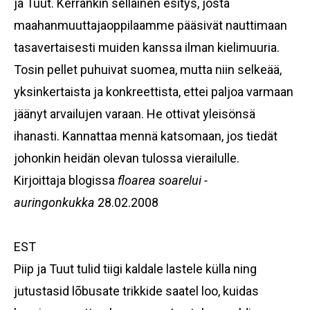
ja Tuut. Kerrankin sellainen esitys, josta
maahanmuuttajaoppilaamme pääsivät nauttimaan
tasavertaisesti muiden kanssa ilman kielimuuria.
Tosin pellet puhuivat suomea, mutta niin selkeää,
yksinkertaista ja konkreettista, ettei paljoa varmaan
jäänyt arvailujen varaan. He ottivat yleisönsä
ihanasti. Kannattaa mennä katsomaan, jos tiedät
johonkin heidän olevan tulossa vierailulle.
Kirjoittaja blogissa
floarea soarelui -
auringonkukka
28.02.2008
EST
Piip ja Tuut tulid tiigi kaldale lastele külla ning
jutustasid lõbusate trikkide saatel loo, kuidas