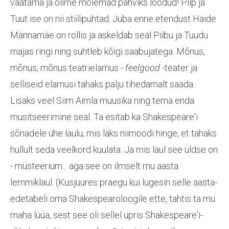
vaatama ja olime mõlemad pahviks löödud! Piip ja
Tuut ise on nii stiilipuhtad. Juba enne etendust Haide
Männamäe on rollis ja askeldab seal Piibu ja Tuudu
majas ringi ning suhtleb kõigi saabujatega. Mõnus,
mõnus, mõnus teatrielamus -
feelgood
-teater ja
selliseid elamusi tahaks palju tihedamalt saada.
Lisaks veel Siim Aimla muusika ning tema enda
musitseerimine seal. Ta esitab ka Shakespeare'i
sõnadele ühe laulu, mis läks niimoodi hinge, et tahaks
hullult seda veelkord kuulata. Ja mis laul see üldse on
- müsteerium... aga see on ilmselt mu aasta
lemmiklaul. (Kusjuures praegu kui lugesin selle aasta-
edetabeli oma Shakespearoloogile ette, tahtis ta mu
maha lüüa, sest see oli sellel üpris Shakespeare'i-