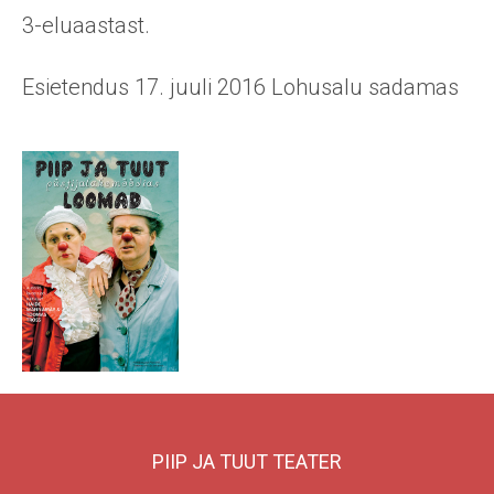
3-eluaastast.
Esietendus 17. juuli 2016 Lohusalu sadamas
PIIP JA TUUT TEATER