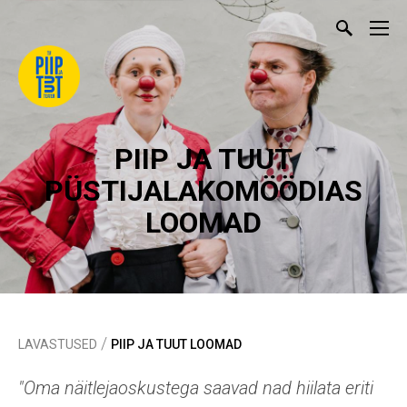
PIIP JA TUUT
PÜSTIJALAKOMÖÖDIAS
LOOMAD
/
LAVASTUSED
PIIP JA TUUT LOOMAD
"Oma näitlejaoskustega saavad nad hiilata eriti