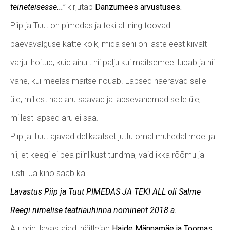
teineteisesse..."
kirjutab
Danzumees arvustuses.
Piip ja Tuut on pimedas ja teki all ning toovad
päevavalguse kätte kõik, mida seni on laste eest kiivalt
varjul hoitud, kuid ainult nii palju kui maitsemeel lubab ja nii
vähe, kui meelas maitse nõuab. Lapsed naeravad selle
üle, millest nad aru saavad ja lapsevanemad selle üle,
millest lapsed aru ei saa.
Piip ja Tuut ajavad delikaatset juttu omal muhedal moel ja
nii, et keegi ei pea piinlikust tundma, vaid ikka rõõmu ja
lusti. Ja kino saab ka!
Lavastus Piip ja Tuut PIMEDAS JA TEKI ALL oli Salme
Reegi nimelise teatriauhinna nominent 2018.a.
Autorid, lavastajad, näitlejad
Haide Männamäe ja Toomas