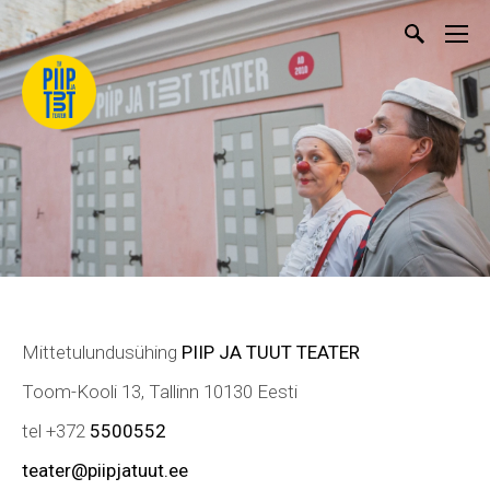
Mittetulundusühing
PIIP JA TUUT TEATER
Toom-Kooli 13, Tallinn 10130 Eesti
tel +372
5500552
teater@piipjatuut.ee