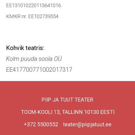
EE131010220113641016
KMKR nr. EE102739554
Kohvik teatris:
Kolm puuda soola OÜ
EE417700771002017317
PIIP JA TUUT TEATER
TOOM-KOOLI 13, TALLINN 10130 EESTI
+372 5500552 teater@piipjatuut.ee