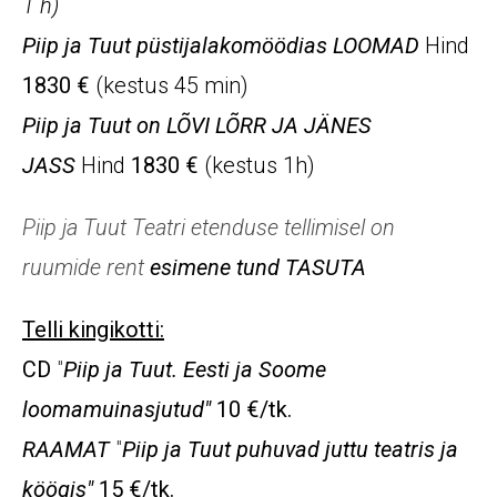
1 h)
Piip ja Tuut püstijalakomöödias LOOMAD
Hind
1830 €
(kestus 45 min)
Piip ja Tuut on LÕVI LÕRR JA JÄNES
JASS
Hind
1830 €
(kestus 1h)
Piip ja Tuut Teatri etenduse tellimisel on
ruumide rent
esimene tund TASUTA
Telli kingikotti:
CD
"
Piip ja Tuut. Eesti ja Soome
loomamuinasjutud"
10 €/tk.
RAAMAT
"
Piip ja Tuut puhuvad juttu teatris ja
köögis"
15 €/tk.