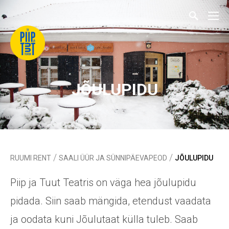
JÕULUPIDU
/
/
RUUMI RENT
SAALI ÜÜR JA SÜNNIPÄEVAPEOD
JÕULUPIDU
Piip ja Tuut Teatris on väga hea jõulupidu
pidada. Siin saab mängida, etendust vaadata
ja oodata kuni Jõulutaat külla tuleb. Saab