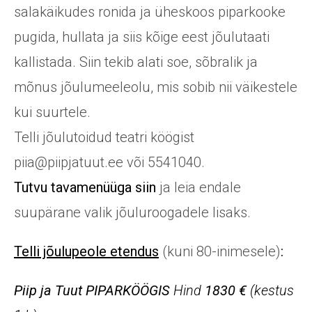
salakäikudes ronida ja üheskoos piparkooke
pugida, hullata ja siis kõige eest jõulutaati
kallistada. Siin tekib alati soe, sõbralik ja
mõnus jõulumeeleolu, mis sobib nii väikestele
kui suurtele.
Telli jõulutoidud teatri köögist
piia@piipjatuut.ee või 5541040.
Tutvu tavamenüüga siin
ja leia endale
suupärane valik jõuluroogadele lisaks.
Telli jõulupeole etendus
(kuni 80-inimesele)
:
Piip ja Tuut PIPARKÖÖGIS
Hind
1830 €
(kestus