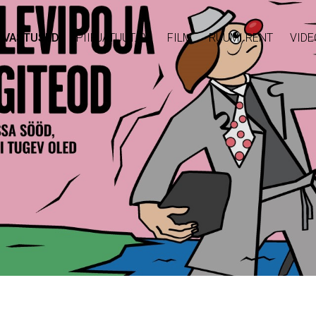
AVASTUSED
PIIPJATUUT.TV
FILM
RUUMI RENT
VIDE