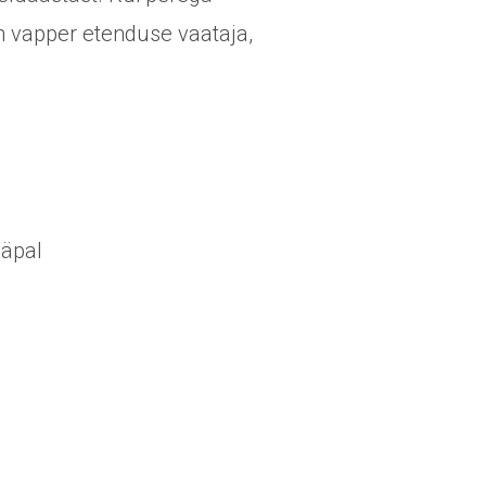
n vapper etenduse vaataja,
ääpal