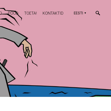
O
POOD
TOETA!
KONTAKTID
EESTI