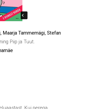
i, Maarja Tammemägi, Stefan
ning Piip ja Tuut.
nnamäe
 eluaastast. Kui perega