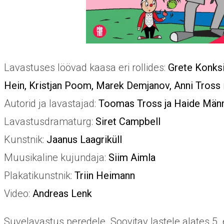
Lavastuses löövad kaasa eri rollides:
Grete Konks
Hein, Kristjan Poom, Marek Demjanov, Anni Tross
Autorid ja lavastajad:
Toomas Tross ja Haide Mä
Lavastusdramaturg:
Siret Campbell
Kunstnik:
Jaanus Laagriküll
Muusikaline kujundaja:
Siim Aimla
Plakatikunstnik:
Triin Heimann
Video:
Andreas Lenk
Suvelavastus peredele. Soovitav lastele alates 5.