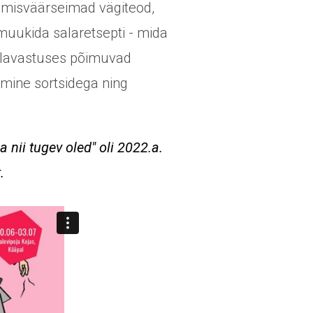
kimisväärseimad vägiteod,
muukida salaretsepti - mida
uvelavastuses põimuvad
mine sortsidega ning
 nii tugev oled" oli 2022.a.
.