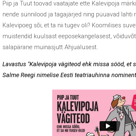
Piip ja Tuut toovad vaatajate ette Kalevipoja mär
nende sünnilood ja tagajärjed ning püüavad lahti 
Kalevipoeg sõi, et ta nii tugev oli? Koomilises s
muistendid kuulsast eeposekangelasest, võiduvõt
salapärane muinasjutt Ahjualusest.
Lavastus "Kalevipoja vägiteod ehk missa sööd, et sa
Salme Reegi nimelise Eesti teatriauhinna nominent