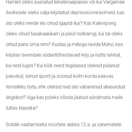
Hamlet oleks suunatud leinateraapiasse või kui Vargamäe
Andresele oleks välja kirjutatud depressiooniravimeid, kas
siis oleks nende elu olnud igapidi ilus? Kas Kalevipoeg
oleks olnud tasakaalukam ja pisut nutikamgi, kui tal oleks
olnud päris oma nimi? Kuidas ja millega ravida Muhvi, kes
kirjutas iseendale südantlõhestavaid kirju ja nuttis lahinal,
kui neid luges? Kui kõik need tegelased oleksid pidanud
päevikut, teinud sporti ja söönud kolm korda päevas
tervislikku toitu, ehk oleksid nad siis vabanenud allasurutud
ängidest? Aga kas poleks nõnda jäänud sündimata meile
tuttav klassika?
Sobilik vaatamiseks noortele alates 12.a. ja vanematele.