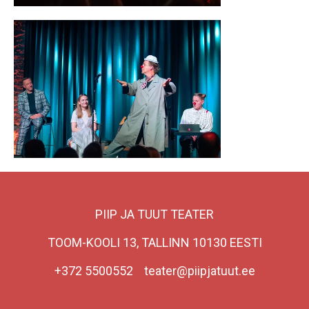
PIIP JA TUUT TEATER
TOOM-KOOLI 13, TALLINN 10130 EESTI
+372 5500552 teater@piipjatuut.ee