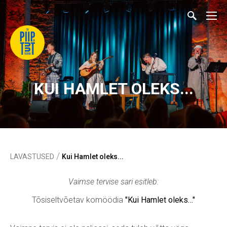
KUI HAMLET OLEKS...
/
LAVASTUSED
Kui Hamlet oleks...
Vaimse tervise sari esitleb:
Tõsiseltvõetav komöödia
"Kui Hamlet oleks…"