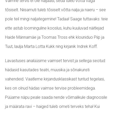
Vaimne tervis ei ole naljaasi, seda tuleb võtta väga
tõsiselt. Niisamuti tuleb tõsiselt võtta nalja ja naeru – see
pole teil mingi naljategemine!
Tadaa! Saage tuttavaks: teie
ette astub loominguline kooslus, kuhu kuuluvad näitlejad
Haide Männamäe ja Toomas Tross ehk klouniduo Piip ja
Tuut, laulja Marta Lotta Kukk ning kirjanik Indrek
Koff.
Lavastuses analüüsime vaimset tervist ja sellega seotud
hädasid kasutades teatri, muusika ja sõnakunsti
vahendeid. Vaatleme kirjandusklassikast tuntud tegelasi,
kes on olnud hädas vaimse tervise probleemidega.
Püüame näpu peale saada nende võimalikule diagnoosile
ja määrata ravi – haiged tuleb ometi terveks teha! Kui