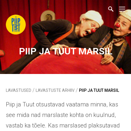
PIIP JA TUUT MARSIL
/
/
LAVASTUSED
LAVASTUSTE ARHIIV
PIIP JA TUUT MARSIL
Piip ja Tuut otsustavad vaatama minna, kas
see mida nad marslaste kohta on kuulnud,
vastab ka tõele. Kas marslased plaksutavad