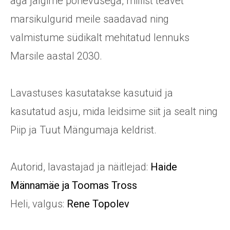
aga jälgime põnevusega, millist teavet
marsikulgurid meile saadavad ning
valmistume südikalt mehitatud lennuks
Marsile aastal 2030.
Lavastuses kasutatakse kasutuid ja
kasutatud asju, mida leidsime siit ja sealt ning
Piip ja Tuut Mängumaja keldrist.
Autorid, lavastajad ja näitlejad:
Haide
Männamäe ja Toomas Tross
Heli, valgus:
Rene Topolev