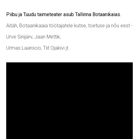
Piibu ja Tuudu taimeteater asub Tallinna Botaanikaias.
Aitäh, Botaanikaaia töötajatele kutse, toetuse ja nõu eest -
Urve Sinijärv, Jaan Mettik,
Urmas Laansoo, Tiit Ojakivi jt.