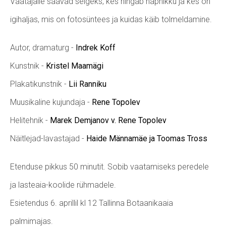
Vaatajaile saavad selgeks, kes hingab hapnikku ja kes on
igihaljas, mis on fotosüntees ja kuidas käib tolmeldamine.
Autor, dramaturg -
Indrek Koff
Kunstnik -
Kristel Maamägi
Plakatikunstnik -
Lii Ranniku
Muusikaline kujundaja -
Rene Topolev
Helitehnik -
Marek Demjanov v. Rene Topolev
Näitlejad-lavastajad -
Haide Männamäe ja Toomas Tross
Etenduse pikkus 50 minutit. Sobib vaatamiseks peredele
ja lasteaia-koolide rühmadele.
Esietendus 6. aprillil kl 12 Tallinna Botaanikaaia
palmimajas.