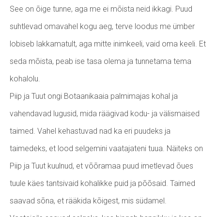
See on õige tunne, aga me ei mõista neid ikkagi. Puud
suhtlevad omavahel kogu aeg, terve loodus me ümber
lobiseb lakkamatult, aga mitte inimkeeli, vaid oma keeli. Et
seda mõista, peab ise tasa olema ja tunnetama tema
kohalolu.
Piip ja Tuut ongi Botaanikaaia palmimajas kohal ja
vahendavad lugusid, mida räägivad kodu- ja välismaised
taimed. Vahel kehastuvad nad ka eri puudeks ja
taimedeks, et lood selgemini vaatajateni tuua. Näiteks on
Piip ja Tuut kuulnud, et võõramaa puud imetlevad õues
tuule käes tantsivaid kohalikke puid ja põõsaid. Taimed
saavad sõna, et rääkida kõigest, mis südamel.