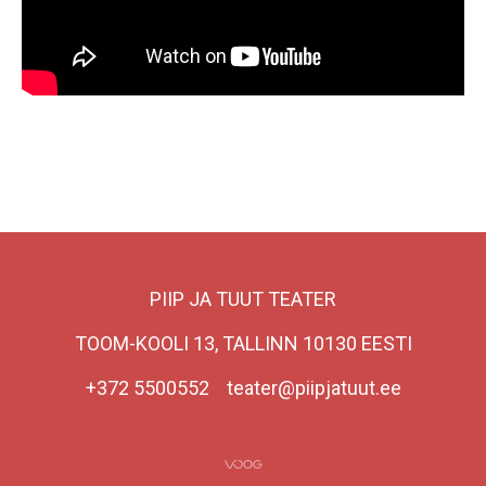
PIIP JA TUUT TEATER
TOOM-KOOLI 13, TALLINN 10130 EESTI
+372 5500552 teater@piipjatuut.ee