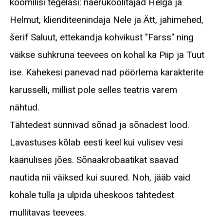
koomilisi tegelasi: naerukoolitajad Helga ja
Helmut, klienditeenindaja Nele ja Ätt, jahimehed,
šerif Saluut, ettekandja kohvikust "Farss" ning
väikse suhkruna teevees on kohal ka Piip ja Tuut
ise. Kahekesi panevad nad pöörlema karakterite
karusselli, millist pole selles teatris varem
nähtud.
Tähtedest sünnivad sõnad ja sõnadest lood.
Lavastuses kõlab eesti keel kui vulisev vesi
käänulises jões. Sõnaakrobaatikat saavad
nautida nii väiksed kui suured. Noh, jääb vaid
kohale tulla ja ulpida üheskoos tähtedest
mullitavas teevees.