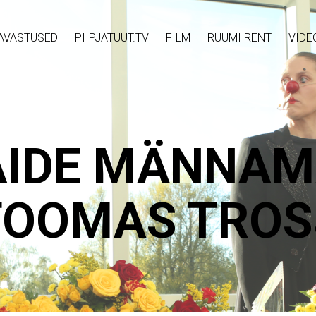
AVASTUSED
PIIPJATUUT.TV
FILM
RUUMI RENT
VIDE
AIDE MÄNNAM
TOOMAS TROS