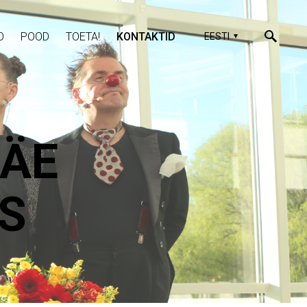
O
POOD
TOETA!
KONTAKTID
EESTI
ÄE
S