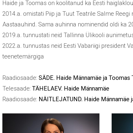
Haide ja Toomas on koolitanud ka Eesti haiglaklou
2014.a. omistati Piip ja Tuut Teatrile Salme Reegi 
Aastaauhind. Sama auhinna nominendid oldi ka 20
2019.a. tunnustati neid Tallinna Ülikooli aunimetus
2022.a. tunnustas neid Eesti Vabariigi president V
teenetemärgiga
Raadiosaade:
SÄDE. Haide Männamäe ja Toomas Tr
Telesaade:
TÄHELAEV. Haide Männamäe
Raadiosaade:
NÄITLEJATUND. Haide Männamäe j