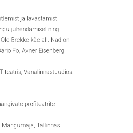
lemist ja lavastamist
lingu juhendamisel ning
le Brekke käe all. Nad on
ario Fo, Avner Eisenberg,
T teatris, Vanalinnastuudios.
ängivate profiteatrite
ut Mängumaja, Tallinnas