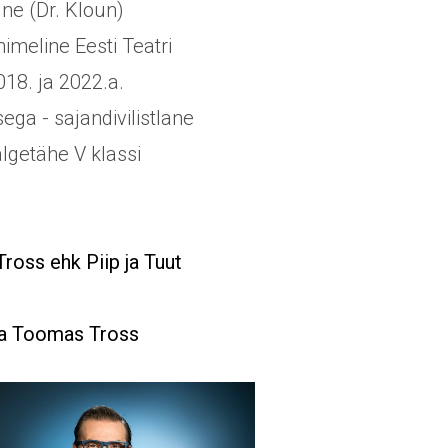
ne (Dr. Kloun)
nimeline Eesti Teatri
18. ja 2022.a.
ega - sajandivilistlane
algetähe V klassi
oss ehk Piip ja Tuut
a Toomas Tross