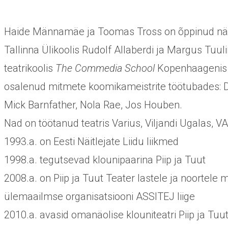
Haide Männamäe ja Toomas Tross on õppinud näit
Tallinna Ülikoolis Rudolf Allaberdi ja Margus Tuu
teatrikoolis
The Commedia School
Kopenhaagenis O
osalenud mitmete koomikameistrite töötubades: D
Mick Barnfather, Nola Rae, Jos Houben.
Nad on töötanud teatris Varius, Viljandi Ugalas, VA
1993.a. on Eesti Näitlejate Liidu liikmed
1998.a. tegutsevad klounipaarina Piip ja Tuut
2008.a. on Piip ja Tuut Teater lastele ja noortele m
ülemaailmse organisatsiooni ASSITEJ liige
2010.a. avasid omanäolise klouniteatri Piip ja Tu