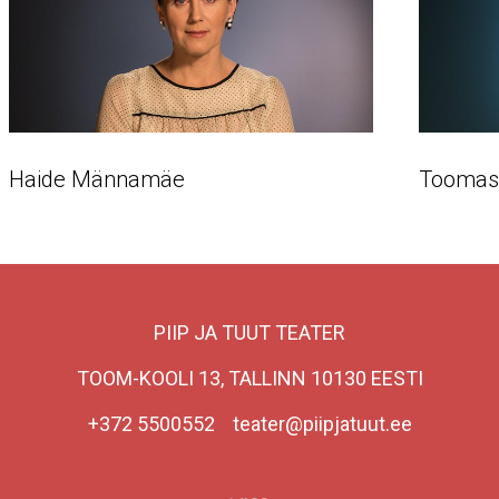
Haide Männamäe
Toomas
PIIP JA TUUT TEATER
TOOM-KOOLI 13, TALLINN 10130 EESTI
+372 5500552 teater@piipjatuut.ee