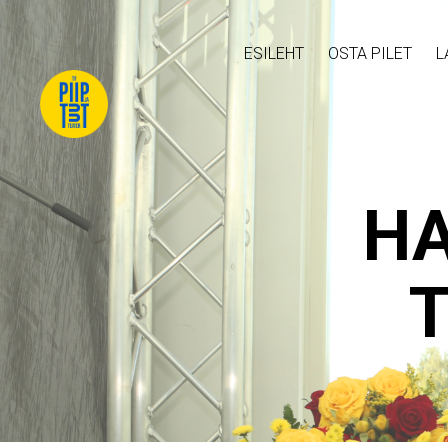
ESILEHT
OSTA PILET
L
H