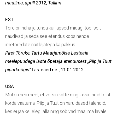
maailma,
aprill 2012, Tallinn
EST
Tore on näha ja tunda kui lapsed midagi tõeliselt
naudivad ja seda see etendus koos nende
imetoredate näitlejatega ka pakkus.
Piret Tõruke, Tartu Maarjamõisa Lasteaia
meelepuudega laste õpetaja etendusest
„Piip ja Tuut
piparköögis“
Lasteaed.net, 11.01.2012
USA
Mul on hea meel, et võtsin kätte ning läksin neid teist
korda vaatama. Piip ja Tuut on haruldased talendid,
kes ei jää kellelegi alla ning sobivad maailma lavale.