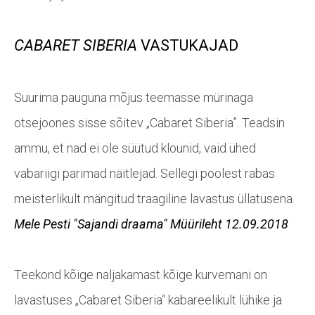
CABARET SIBERIA
VASTUKAJAD
S
uurima pauguna mõjus teemasse mürinaga
otsejoones sisse sõitev „Cabaret Siberia”. Teadsin
ammu, et nad ei ole süütud klounid, vaid ühed
vabariigi parimad näitlejad. Sellegi poolest rabas
meisterlikult mängitud traagiline lavastus üllatusena.
Mele Pesti
"Sajandi draama"
Müürileht 12.09.2018
Teekond kõige naljakamast kõige kurvemani on
lavastuses „Cabaret Siberia“ kabareelikult lühike ja