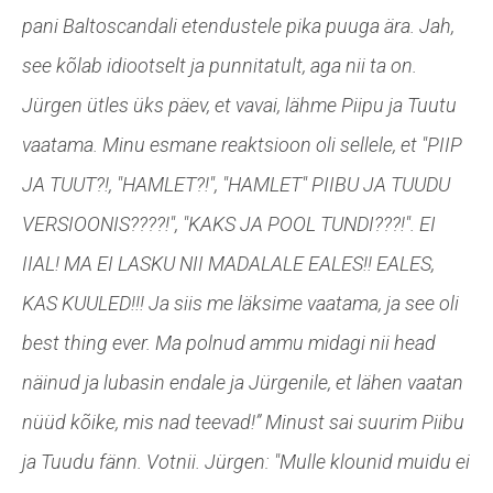
pani Baltoscandali etendustele pika puuga ära. Jah,
see kõlab idiootselt ja punnitatult, aga nii ta on.
Jürgen ütles üks päev, et vavai, lähme Piipu ja Tuutu
vaatama. Minu esmane reaktsioon oli sellele, et "PIIP
JA TUUT?!, "HAMLET?!", "HAMLET" PIIBU JA TUUDU
VERSIOONIS????!", "KAKS JA POOL TUNDI???!". EI
IIAL! MA EI LASKU NII MADALALE EALES!! EALES,
KAS KUULED!!! Ja siis me läksime vaatama, ja see oli
best thing ever. Ma polnud ammu midagi nii head
näinud ja lubasin endale ja Jürgenile, et lähen vaatan
nüüd kõike, mis nad teevad!” Minust sai suurim Piibu
ja Tuudu fänn. Votnii.
Jürgen: "Mulle klounid muidu ei