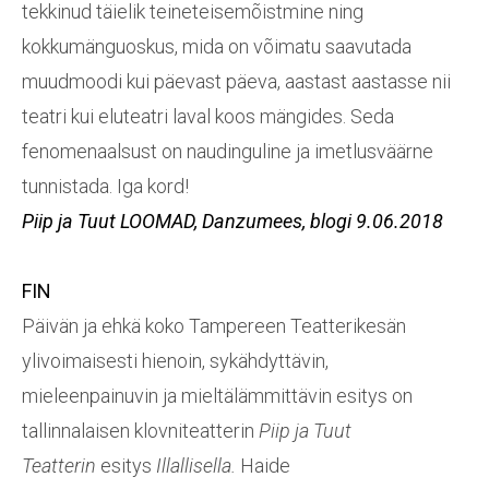
tekkinud täielik teineteisemõistmine ning
kokkumänguoskus, mida on võimatu saavutada
muudmoodi kui päevast päeva, aastast aastasse nii
teatri kui eluteatri laval koos mängides. Seda
fenomenaalsust on naudinguline ja imetlusväärne
tunnistada. Iga kord!
Piip ja Tuut LOOMAD, Danzumees, blogi
9.06.2018
FIN
Päivän ja ehkä koko Tampereen Teatterikesän
ylivoimaisesti hienoin, sykähdyttävin,
mieleenpainuvin ja mieltälämmittävin esitys on
tallinnalaisen klovniteatterin
Piip ja Tuut
Teatterin
esitys
Illallisella.
Haide