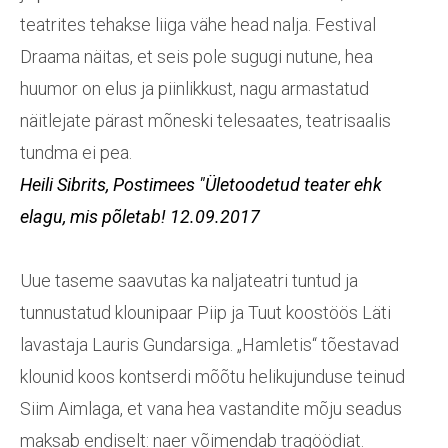
teatrites tehakse liiga vähe head nalja. Festival
Draama näitas, et seis pole sugugi nutune, hea
huumor on elus ja piinlikkust, nagu armastatud
näitlejate pärast mõneski telesaates, teatrisaalis
tundma ei pea.
Heili Sibrits,
Postimees
"Ületoodetud teater ehk
elagu, mis põletab!
12.09.2017
Uue taseme saavutas ka naljateatri tuntud ja
tunnustatud klounipaar Piip ja Tuut koostöös Läti
lavastaja Lauris Gundarsiga. „Hamletis“ tõestavad
klounid koos kontserdi mõõtu helikujunduse teinud
Siim Aimlaga, et vana hea vastandite mõju seadus
maksab endiselt: naer võimendab tragöödiat.