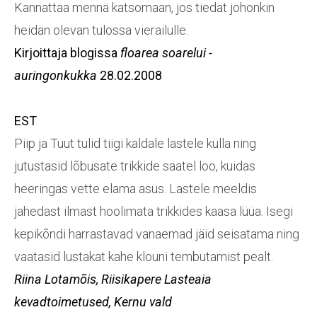
Kannattaa mennä katsomaan, jos tiedät johonkin
heidän olevan tulossa vierailulle.
Kirjoittaja blogissa
floarea soarelui -
auringonkukka
28.02.2008
EST
Piip ja Tuut tulid tiigi kaldale lastele külla ning
jutustasid lõbusate trikkide saatel loo, kuidas
heeringas vette elama asus. Lastele meeldis
jahedast ilmast hoolimata trikkides kaasa lüüa. Isegi
kepikõndi harrastavad vanaemad jäid seisatama ning
vaatasid lustakat kahe klouni tembutamist pealt.
Riina Lotamõis, Riisikapere Lasteaia
kevadtoimetused, Kernu vald