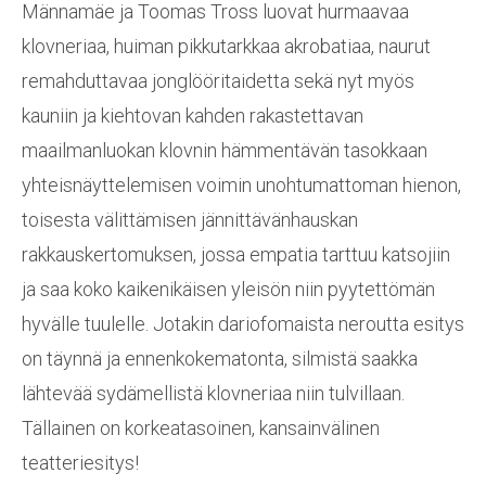
Männamäe
ja
Toomas Tross
luovat hurmaavaa
klovneriaa, huiman pikkutarkkaa akrobatiaa, naurut
remahduttavaa jonglööritaidetta sekä nyt myös
kauniin ja kiehtovan kahden rakastettavan
maailmanluokan klovnin hämmentävän tasokkaan
yhteisnäyttelemisen voimin unohtumattoman hienon,
toisesta välittämisen jännittävänhauskan
rakkauskertomuksen, jossa empatia tarttuu katsojiin
ja saa koko kaikenikäisen yleisön niin pyytettömän
hyvälle tuulelle. Jotakin dariofomaista neroutta esitys
on täynnä ja ennenkokematonta, silmistä saakka
lähtevää sydämellistä klovneriaa niin tulvillaan.
Tällainen on korkeatasoinen, kansainvälinen
teatteriesitys!