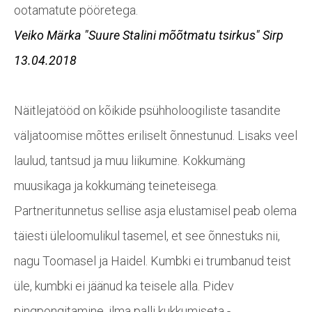
ootamatute pööretega.
Veiko Märka
"Suure Stalini mõõtmatu tsirkus"
Sirp
13.04.2018
Näitlejatööd on kõikide psühholoogiliste tasandite
väljatoomise mõttes eriliselt õnnestunud. Lisaks veel
laulud, tantsud ja muu liikumine. Kokkumäng
muusikaga ja kokkumäng teineteisega.
Partneritunnetus sellise asja elustamisel peab olema
täiesti üleloomulikul tasemel, et see õnnestuks nii,
nagu Toomasel ja Haidel. Kumbki ei trumbanud teist
üle, kumbki ei jäänud ka teisele alla. Pidev
pingpongitamine, ilma palli kukkumiseta -