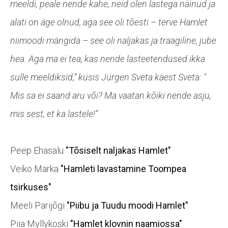
meeldi, peale nende kahe, neid olen lastega näinud ja
alati on äge olnud, aga see oli tõesti – terve Hamlet
niimoodi mängida – see oli naljakas ja traagiline, jube
hea. Aga ma ei tea, kas nende lasteetendused ikka
sulle meeldiksid,” küsis Jürgen Sveta käest
Sveta: "
Mis sa ei saand aru või? Ma vaatan kõiki nende asju,
mis sest, et ka lastele!”
Peep Ehasalu
"Tõsiselt naljakas Hamlet"
Veiko Märka
"Hamleti lavastamine Toompea
tsirkuses"
Meeli Parijõgi
"Piibu ja Tuudu moodi Hamlet"
Piia Myllykoski
"Hamlet klovnin naamiossa"