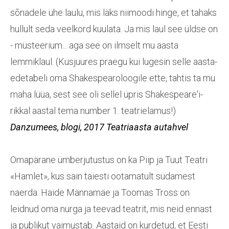
sõnadele ühe laulu, mis läks niimoodi hinge, et tahaks
hullult seda veelkord kuulata. Ja mis laul see üldse on
- müsteerium... aga see on ilmselt mu aasta
lemmiklaul. (Kusjuures praegu kui lugesin selle aasta-
edetabeli oma Shakespearoloogile ette, tahtis ta mu
maha lüüa, sest see oli sellel üpris Shakespeare'i-
rikkal aastal tema number 1. teatrielamus!)
Danzumees
, blogi,
2017 Teatriaasta autahvel
Omapärane ümberjutustus on ka Piip ja Tuut Teatri
«Hamlet», kus sain täiesti ootamatult südamest
naerda. Haide Männamäe ja Toomas Tross on
leidnud oma nurga ja teevad teatrit, mis neid ennast
ja publikut vaimustab. Aastaid on kurdetud, et Eesti