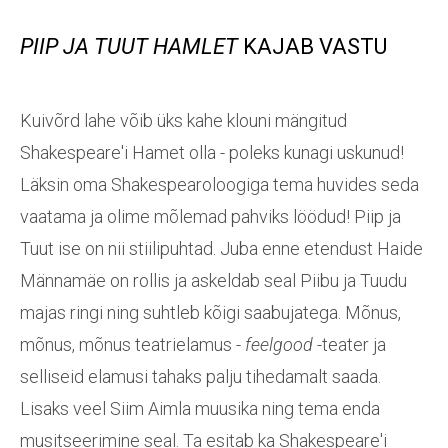
PIIP JA TUUT HAMLET
KAJAB VASTU
Kuivõrd lahe võib üks kahe klouni mängitud
Shakespeare'i Hamet olla - poleks kunagi uskunud!
Läksin oma Shakespearoloogiga tema huvides seda
vaatama ja olime mõlemad pahviks löödud! Piip ja
Tuut ise on nii stiilipuhtad. Juba enne etendust Haide
Männamäe on rollis ja askeldab seal Piibu ja Tuudu
majas ringi ning suhtleb kõigi saabujatega. Mõnus,
mõnus, mõnus teatrielamus -
feelgood
-teater ja
selliseid elamusi tahaks palju tihedamalt saada.
Lisaks veel Siim Aimla muusika ning tema enda
musitseerimine seal. Ta esitab ka Shakespeare'i