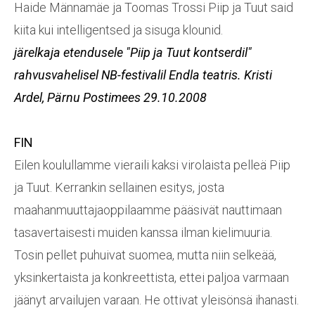
Haide Männamäe ja Toomas Trossi Piip ja Tuut said
kiita kui intelligentsed ja sisuga klounid.
järelkaja etendusele "Piip ja Tuut kontserdil"
rahvusvahelisel NB-festivalil Endla teatris. K
risti
Ardel, Pärnu Postimees 29.10.2008
FIN
Eilen koulullamme vieraili kaksi virolaista pelleä Piip
ja Tuut. Kerrankin sellainen esitys, josta
maahanmuuttajaoppilaamme pääsivät nauttimaan
tasavertaisesti muiden kanssa ilman kielimuuria.
Tosin pellet puhuivat suomea, mutta niin selkeää,
yksinkertaista ja konkreettista, ettei paljoa varmaan
jäänyt arvailujen varaan. He ottivat yleisönsä ihanasti.