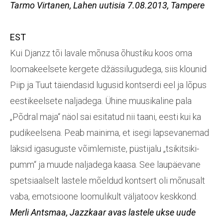
Tarmo Virtanen,
Lahen uutisia
7.08.2013, Tampere
EST
Kui Djanzz tõi lavale mõnusa õhustiku koos oma
loomakeelsete kergete džässilugudega, siis klounid
Piip ja Tuut täiendasid lugusid kontserdi eel ja lõpus
eestikeelsete naljadega. Ühine muusikaline pala
„Põdral maja“ näol sai esitatud nii taani, eesti kui ka
pudikeelsena. Peab mainima, et isegi lapsevanemad
läksid igasuguste võimlemiste, püstijalu „tsikitsiki-
pumm“ ja muude naljadega kaasa. See laupäevane
spetsiaalselt lastele mõeldud kontsert oli mõnusalt
vaba, emotsioone loomulikult väljatoov keskkond.
Merli Antsmaa,
Jazzkaar avas lastele ukse uude